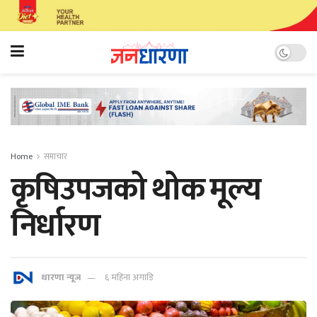
Home
समाचार
कृषिउपजको थोक मूल्य
निर्धारण
धारणा न्यूज
६ महिना अगाडि