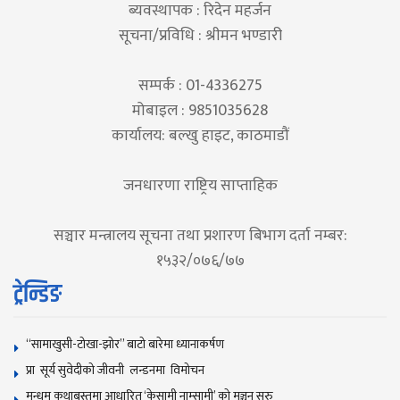
ब्यवस्थापक : रिदेन महर्जन
सूचना/प्रविधि : श्रीमन भण्डारी
सम्पर्क : 01-4336275
मोबाइल : 9851035628
कार्यालय: बल्खु हाइट, काठमाडौं
जनधारणा राष्ट्रिय साप्ताहिक
सञ्चार मन्त्रालय सूचना तथा प्रशारण बिभाग दर्ता नम्बर:
१५३२/०७६/७७
ट्रेन्डिङ
“सामाखुसी-टोखा-झोर” बाटो बारेमा ध्यानाकर्षण
प्रा सूर्य सुवेदीको जीवनी लन्डनमा विमोचन
मुन्धुम कथाबस्तुमा आधारित ‘केसामी नाम्सामी’ काे मञ्चन सुरु