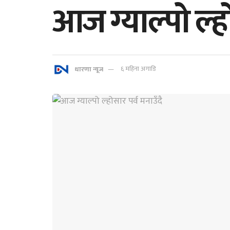
आज ग्याल्पो ल्हो
धारणा न्यूज
६ महिना अगाडि