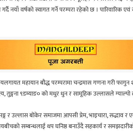
्दै नयाँ वर्षको स्वागत गर्ने परम्परा रहेको छ । पारिवारिक ए
ुदायलगायत महायान बौद्ध परम्परामा चन्द्रमास गणना गरी फागुन शुक
नृत्य, तुङ्गना ९डम्याङ० को मधुर धुन र सामूहिक उल्लासले ग्याल्प
, उमङ्ग र उल्लास बोकेर समाजमा आपसी प्रेम, भाइचारा, सद्भा
समुदायबीचको सम्बन्धलाई थप घनिष्ठ बनाउँदै सहकार्य र समझदार