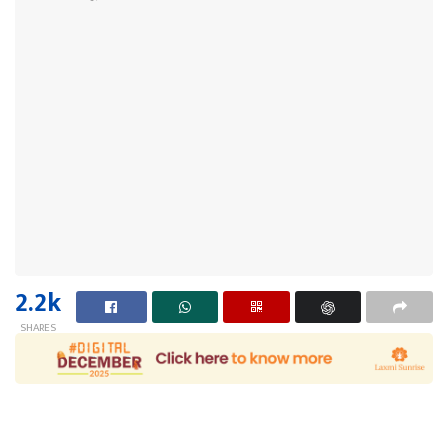
2.2k
SHARES