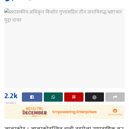
2.2k
SHARES