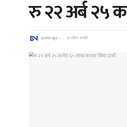
रु २२ अर्ब २५ 
धारणा न्यूज
११ महिना अगाडि