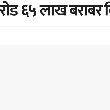
करोड ६५ लाख बराबर ब