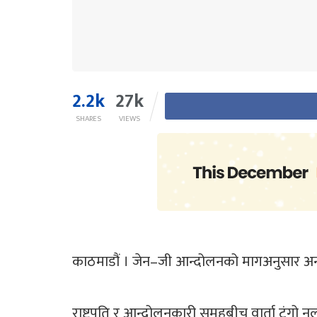
2.2k
27k
SHARES
VIEWS
काठमाडौं । जेन–जी आन्दोलनको मागअनुसार अन्
राष्ट्रपति र आन्दोलनकारी समूहबीच वार्ता टुंगो 