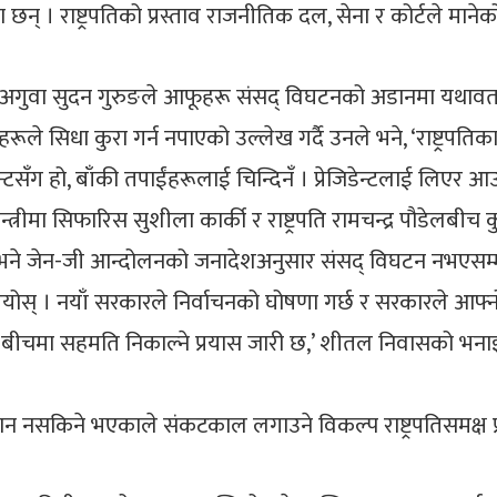
। राष्ट्रपतिको प्रस्ताव राजनीतिक दल, सेना र कोर्टले मानेको
ी अगुवा सुदन गुरुङले आफूहरू संसद् विघटनको अडानमा यथावत रह
ले सिधा कुरा गर्न नपाएको उल्लेख गर्दै उनले भने, ‘राष्ट्रपति
जिडेन्टसँग हो, बाँकी तपाईंहरूलाई चिन्दिनँ । प्रेजिडेन्टलाई लिएर
प्रधानमन्त्रीमा सिफारिस सुशीला कार्की र राष्ट्रपति रामचन्द्र पौ
ीले भने जेन-जी आन्दोलनको जनादेशअनुसार संसद् विघटन नभएसम्म प
 गरियोस् । नयाँ सरकारले निर्वाचनको घोषणा गर्छ र सरकारले आफ्न
यो बीचमा सहमति निकाल्ने प्रयास जारी छ,’ शीतल निवासको भना
न नसकिने भएकाले संकटकाल लगाउने विकल्प राष्ट्रपतिसमक्ष प्