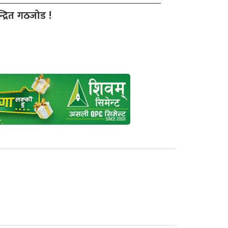
द्रित गठजोड !