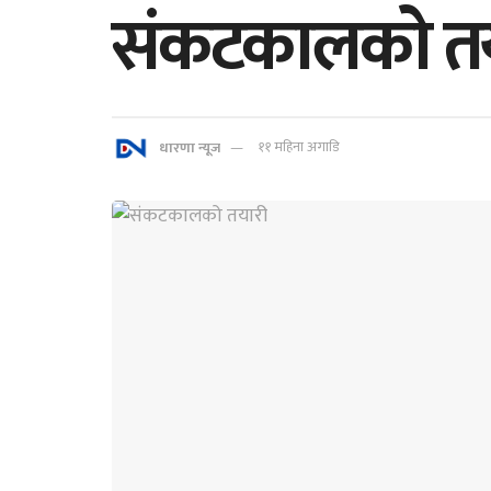
संकटकालको तय
धारणा न्यूज
११ महिना अगाडि