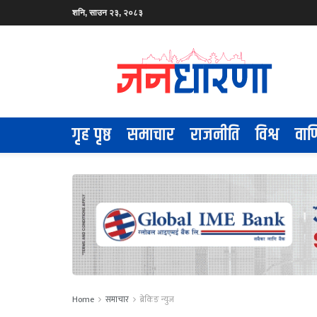
शनि, साउन २३, २०८३
गृह पृष्ठ
समाचार
राजनीति
विश्व
वाण
Home
समाचार
ब्रेकिङ न्युज