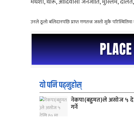
मधेशी, थारू, आदिवासी जनजाति, मुस्लिम, दलित, 
उनले ठूलो बलिदानपछि प्राप्त गणतन्त्र जस्तो सुकै परिस्थितिमा
यो पनि पढ्नुहोस्
नेकपा(बहुमत)ले असोज ५ देखि
गर्ने