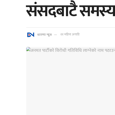
संसदबाटै समस्
धारणा न्यूज
११ महिना अगाडि