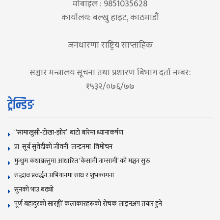
मोबाइल : 9851035628
कार्यालय: बल्खु हाइट, काठमाडौं
जनधारणा राष्ट्रिय साप्ताहिक
सञ्चार मन्त्रालय सूचना तथा प्रशारण बिभाग दर्ता नम्बर:
१५३२/०७६/७७
ट्रेन्डिङ
“सामाखुसी-टोखा-झोर” बाटो बारेमा ध्यानाकर्षण
प्रा सूर्य सुवेदीको जीवनी लन्डनमा विमोचन
मुन्धुम कथाबस्तुमा आधारित ‘केसामी नाम्सामी’ काे मञ्चन सुरु
सद्भाव प्रवर्द्धन अभियानमा साथ र शुभकामना
सुनकाे भाउ बढ्याे
पूर्ण बहादुरको सारङ्गी’ कलाकारहरूको रोचक लाइनअप तयार हुने