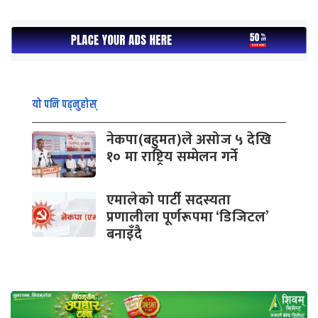
यो पनि पढ्नुहोस्
नेकपा(बहुमत)ले असोज ५ देखि
१० मा राष्ट्रिय सम्मेलन गर्ने
एमालेकाे पार्टी सदस्यता
प्रणालीला पूर्णरूपमा ‘डिजिटल’
बनाइँदै