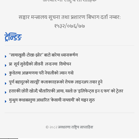
सञ्चार मन्त्रालय सूचना तथा प्रशारण बिभाग दर्ता नम्बर:
१५३२/०७६/७७
ट्रेन्डिङ
“सामाखुसी-टोखा-झोर” बाटो बारेमा ध्यानाकर्षण
प्रा सूर्य सुवेदीको जीवनी लन्डनमा विमोचन
कुवेतमा आक्रमणमा परी नेपालीको ज्यान गयाे
पूर्ण बहादुरको सारङ्गी’ कलाकारहरूको रोचक लाइनअप तयार हुने
हराएकी छोरी खोज्दै भौतारिएकी आमा, यस्तो छ ‘इलिफेन्ट्स इन द फग’ को ट्रेलर
मुन्धुम कथाबस्तुमा आधारित ‘केसामी नाम्सामी’ काे मञ्चन सुरु
© २०८२
जनधारणा राष्ट्रिय साप्ताहिक