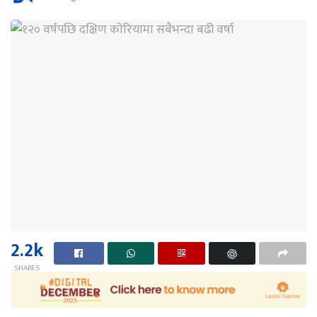
2.2k
SHARES