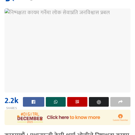
2.2k
SHARES