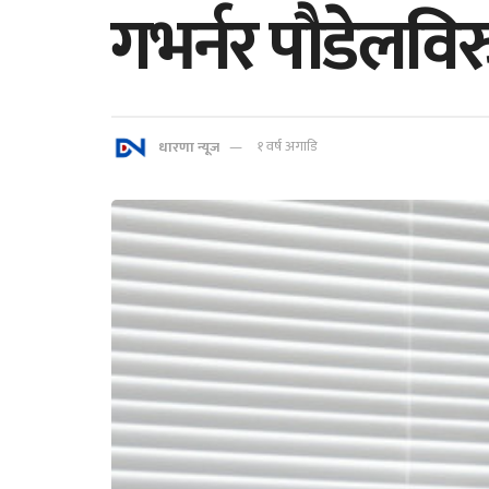
गभर्नर पौडेलविर
धारणा न्यूज
१ वर्ष अगाडि