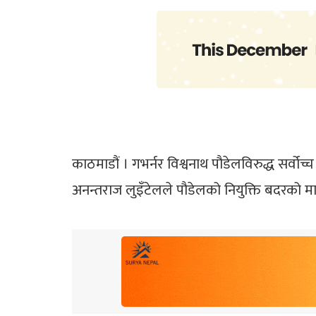
काठमाडौं । गभर्नर विश्वनाथ पौडेलविरुद्ध सर्व
अनन्तराज लुइँटेलले पौडेलको नियुक्ति बदरको माग ग