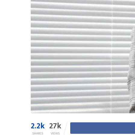
2.2k
27k
SHARES
VIEWS