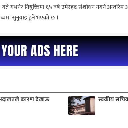
 २ गते गभर्नर नियुक्तिमा ६५ वर्षे उमेरहद संशोधन नगर्न अन्तरिम
च्चमा सुनुवाइ हुने भएकाे छ ।
च अदालतले कारण देखाऊ
स्वकीय सचिव 