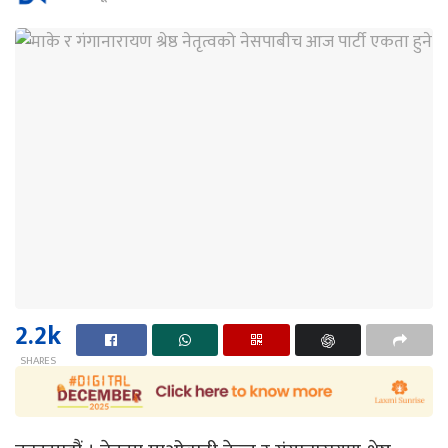
2.2k
SHARES