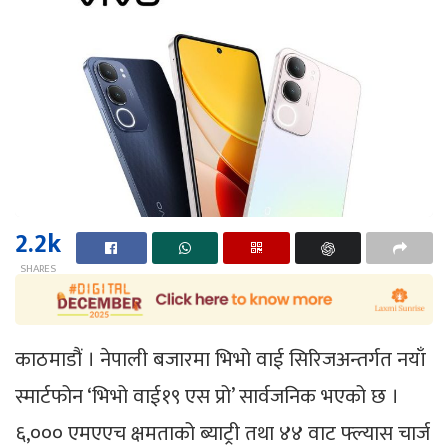
2.2k
SHARES
काठमाडौं । नेपाली बजारमा भिभो वाई सिरिजअन्तर्गत नयाँ
स्मार्टफोन ‘भिभो वाई१९ एस प्रो’ सार्वजनिक भएको छ ।
६,००० एमएएच क्षमताको ब्याट्री तथा ४४ वाट फ्ल्यास चार्ज