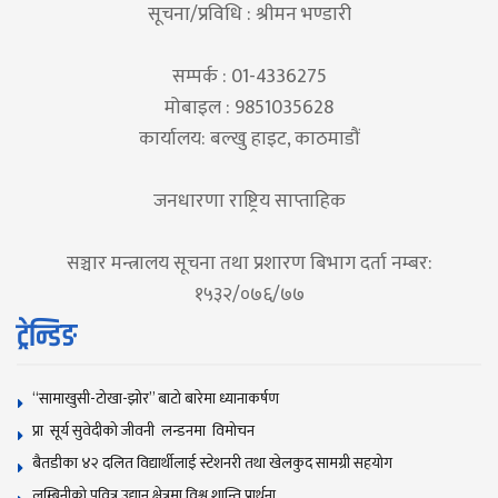
सूचना/प्रविधि : श्रीमन भण्डारी
सम्पर्क : 01-4336275
मोबाइल : 9851035628
कार्यालय: बल्खु हाइट, काठमाडौं
जनधारणा राष्ट्रिय साप्ताहिक
सञ्चार मन्त्रालय सूचना तथा प्रशारण बिभाग दर्ता नम्बर:
१५३२/०७६/७७
ट्रेन्डिङ
“सामाखुसी-टोखा-झोर” बाटो बारेमा ध्यानाकर्षण
प्रा सूर्य सुवेदीको जीवनी लन्डनमा विमोचन
बैतडीका ४२ दलित विद्यार्थीलाई स्टेशनरी तथा खेलकुद सामग्री सहयोग
लुम्बिनीको पवित्र उद्यान क्षेत्रमा विश्व शान्ति प्रार्थना