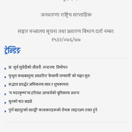
जनधारणा राष्ट्रिय साप्ताहिक
सञ्चार मन्त्रालय सूचना तथा प्रशारण बिभाग दर्ता नम्बर:
१५३२/०७६/७७
ट्रेन्डिङ
प्रा सूर्य सुवेदीको जीवनी लन्डनमा विमोचन
मुन्धुम कथाबस्तुमा आधारित ‘केसामी नाम्सामी’ काे मञ्चन सुरु
सद्भाव प्रवर्द्धन अभियानमा साथ र शुभकामना
‘म मदनकृष्ण’मा हरिवंश आचार्यको भूमिकामा अरुण
सुनकाे भाउ बढ्याे
पूर्ण बहादुरको सारङ्गी’ कलाकारहरूको रोचक लाइनअप तयार हुने