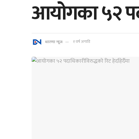
आयोगका ५२ पदाधि
धारणा न्यूज
१ वर्ष अगाडि