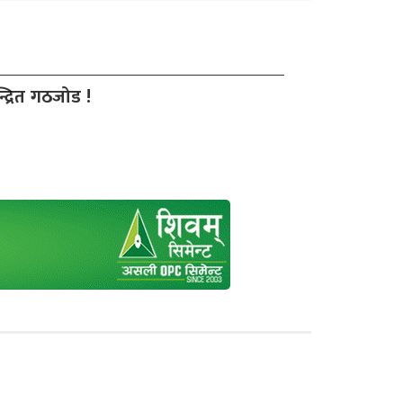
द्रित गठजोड !