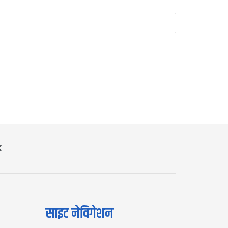
K
साइट नेविगेशन