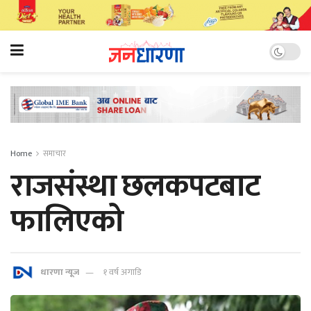
Home
समाचार
राजसंस्था छलकपटबाट
फालिएको
धारणा न्यूज
१ वर्ष अगाडि