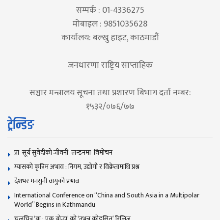
सम्पर्क : 01-4336275
मोबाइल : 9851035628
कार्यालय: बल्खु हाइट, काठमाडौं
जनधारणा राष्ट्रिय साप्ताहिक
सञ्चार मन्त्रालय सूचना तथा प्रशारण बिभाग दर्ता नम्बर:
१५३२/०७६/७७
ट्रेन्डिङ
प्रा सूर्य सुवेदीको जीवनी लन्डनमा विमोचन
ग्यासको कृत्रिम अभाव : निगम, उद्योगी र विक्रेतामाथि प्रश्न
देशभर मनसुनी वायुको प्रभाव
International Conference on “China and South Asia in a Multipolar
World” Begins in Kathmandu
चलचित्र ‘बा : एक योद्धा’ को ‘नभन्नू कोइसित’ रिलिज