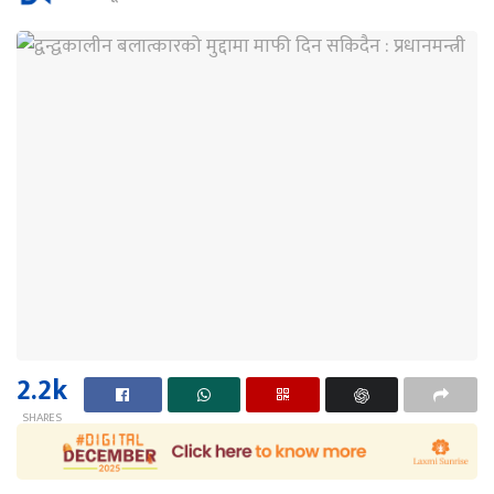
2.2k
SHARES