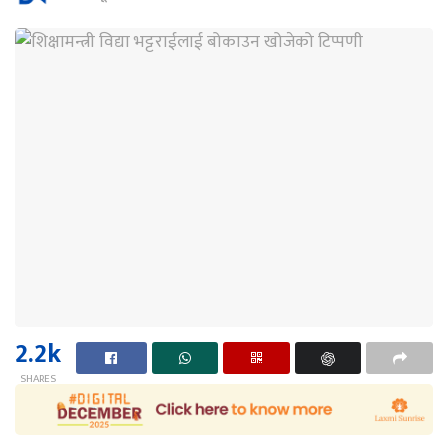
2.2k
SHARES