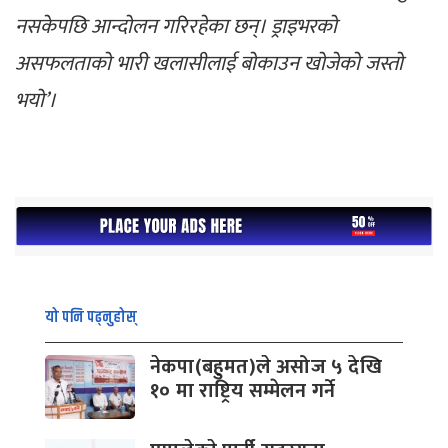
नसकेपछि आन्दोलन गरिरहेका छन्। ड्राइभरको
असफलताको भारी खलासीलाई बोकाउन खोजेको जस्तो
भयो’।
यो पनि पढ्नुहोस्
नेकपा(बहुमत)ले असोज ५ देखि
१० मा राष्ट्रिय सम्मेलन गर्ने