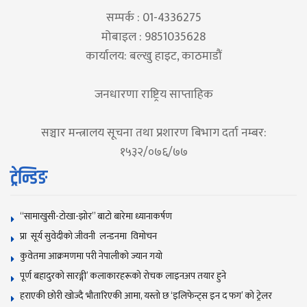
सम्पर्क : 01-4336275
मोबाइल : 9851035628
कार्यालय: बल्खु हाइट, काठमाडौं
जनधारणा राष्ट्रिय साप्ताहिक
सञ्चार मन्त्रालय सूचना तथा प्रशारण बिभाग दर्ता नम्बर:
१५३२/०७६/७७
ट्रेन्डिङ
“सामाखुसी-टोखा-झोर” बाटो बारेमा ध्यानाकर्षण
प्रा सूर्य सुवेदीको जीवनी लन्डनमा विमोचन
कुवेतमा आक्रमणमा परी नेपालीको ज्यान गयाे
पूर्ण बहादुरको सारङ्गी’ कलाकारहरूको रोचक लाइनअप तयार हुने
हराएकी छोरी खोज्दै भौतारिएकी आमा, यस्तो छ ‘इलिफेन्ट्स इन द फग’ को ट्रेलर