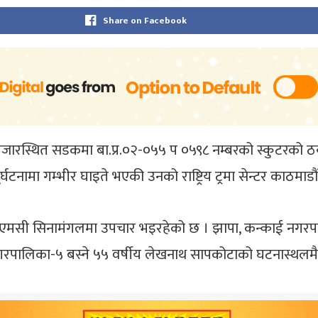
Share on Facebook
जारस्थित सडकमा बा.प्र.०२-०५५ प ०५९८ नम्बरको स्कुटरको ठक्क
घटनामा गम्भीर घाइते भएकी उनको राष्ट्रिय ट्रमा सेन्टर काठमाडौ
 केएमसी सिनामंगलमा उपचार भइरहेको छ । झापा, कन्काई नगर
नगरपालिका-५ बस्ने ५५ वर्षीय लेखनाथ सापकोटाको घटनास्थलमै 