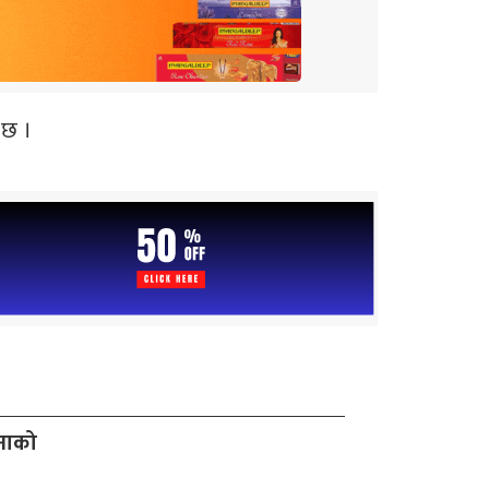
 छ ।
जनाको