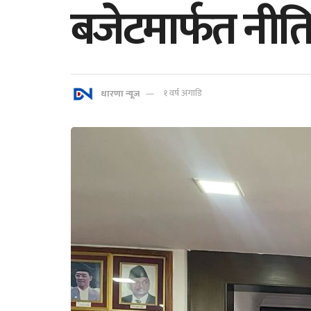
बजेटमार्फत नीतिग
धारणा न्यूज
१ वर्ष अगाडि