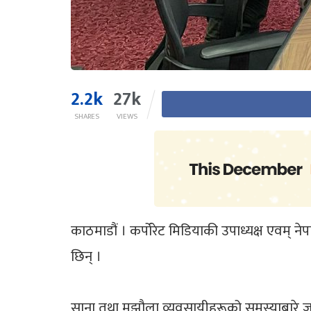
2.2k
27k
SHARES
VIEWS
काठमाडौं । कर्पोरेट मिडियाकी उपाध्यक्ष एवम् न
छिन् ।
साना तथा मझौला व्यवसायीहरूको समस्याबारे जानका