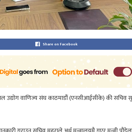
Share on Facebook
ेपाल उद्योग वाणिज्य संघ काठमाडौं (एनसीआईसीके) की सचिव सुष्मा
री गराउन सचिव महराले अर्थ मन्त्रालयमै गएर मन्त्री पौडेलसँग