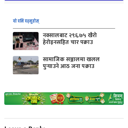
यो पनि पढ्नुहोस्
नक्सालबाट २९६.७५ खैरो
हेरोइनसहित चार पक्राउ
सामाजिक सञ्जालमा खलल
पुर्‍याउने आठ जना पक्राउ