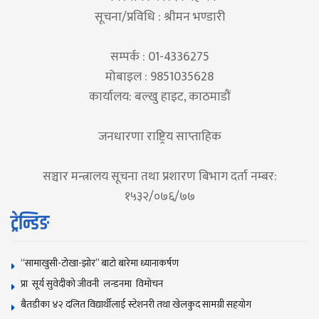
सूचना/प्रविधि : श्रीमन भण्डारी
सम्पर्क : 01-4336275
मोबाइल : 9851035628
कार्यालय: बल्खु हाइट, काठमाडौं
जनधारणा राष्ट्रिय साप्ताहिक
सञ्चार मन्त्रालय सूचना तथा प्रशारण बिभाग दर्ता नम्बर:
१५३२/०७६/७७
ट्रेन्डिङ
“सामाखुसी-टोखा-झोर” बाटो बारेमा ध्यानाकर्षण
प्रा सूर्य सुवेदीको जीवनी लन्डनमा विमोचन
बैतडीका ४२ दलित विद्यार्थीलाई स्टेशनरी तथा खेलकुद सामग्री सहयोग