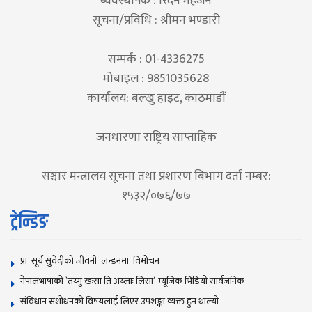
ब्यवस्थापक : रिदेन महर्जन
सूचना/प्रविधि : श्रीमन भण्डारी
सम्पर्क : 01-4336275
मोबाइल : 9851035628
कार्यालय: बल्खु हाइट, काठमाडौं
जनधारणा राष्ट्रिय साप्ताहिक
सञ्चार मन्त्रालय सूचना तथा प्रशारण बिभाग दर्ता नम्बर:
१५३२/०७६/७७
ट्रेन्डिङ
प्रा सूर्य सुवेदीको जीवनी लन्डनमा विमोचन
नेपालभाषाकाे `तय्गु खःसा ति अय्लाः लिसा´ म्यूजिक भिडियाे सार्वजनिक
संविधान संशोधनकाे विषयलाई लिएर उपशङ्का व्यक्त हुन थाल्याे