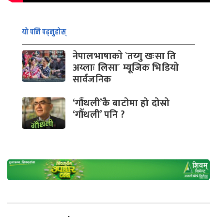
यो पनि पढ्नुहोस्
नेपालभाषाकाे `तय्गु खःसा ति
अय्लाः लिसा´ म्यूजिक भिडियाे
सार्वजनिक
‘गौँथली’कै बाटोमा हो दोस्रो
‘गौँथली’ पनि ?