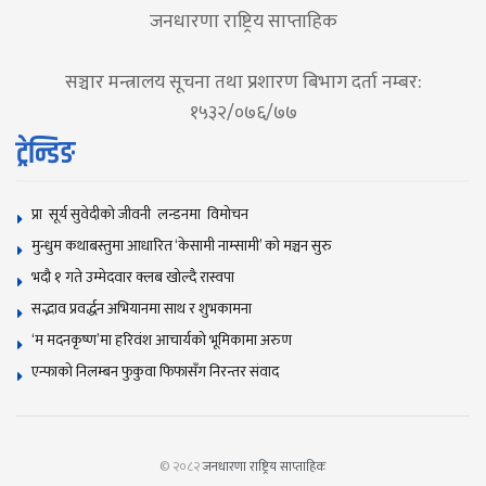
जनधारणा राष्ट्रिय साप्ताहिक
सञ्चार मन्त्रालय सूचना तथा प्रशारण बिभाग दर्ता नम्बर:
१५३२/०७६/७७
ट्रेन्डिङ
प्रा सूर्य सुवेदीको जीवनी लन्डनमा विमोचन
मुन्धुम कथाबस्तुमा आधारित ‘केसामी नाम्सामी’ काे मञ्चन सुरु
भदौ १ गते उम्मेदवार क्लब खोल्दै रास्वपा
सद्भाव प्रवर्द्धन अभियानमा साथ र शुभकामना
‘म मदनकृष्ण’मा हरिवंश आचार्यको भूमिकामा अरुण
एन्फाको निलम्बन फुकुवा फिफासँग निरन्तर संवाद
© २०८२
जनधारणा राष्ट्रिय साप्ताहिक