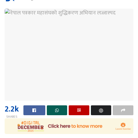
2.2k
SHARES