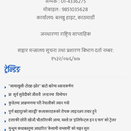
सम्पर्क : 01-4336275
मोबाइल : 9851035628
कार्यालय: बल्खु हाइट, काठमाडौं
जनधारणा राष्ट्रिय साप्ताहिक
सञ्चार मन्त्रालय सूचना तथा प्रशारण बिभाग दर्ता नम्बर:
१५३२/०७६/७७
ट्रेन्डिङ
“सामाखुसी-टोखा-झोर” बाटो बारेमा ध्यानाकर्षण
प्रा सूर्य सुवेदीको जीवनी लन्डनमा विमोचन
कुवेतमा आक्रमणमा परी नेपालीको ज्यान गयाे
पूर्ण बहादुरको सारङ्गी’ कलाकारहरूको रोचक लाइनअप तयार हुने
हराएकी छोरी खोज्दै भौतारिएकी आमा, यस्तो छ ‘इलिफेन्ट्स इन द फग’ को ट्रेलर
मुन्धुम कथाबस्तुमा आधारित ‘केसामी नाम्सामी’ काे मञ्चन सुरु