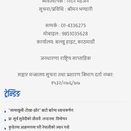
ब्यवस्थापक : रिदेन महर्जन
सूचना/प्रविधि : श्रीमन भण्डारी
सम्पर्क : 01-4336275
मोबाइल : 9851035628
कार्यालय: बल्खु हाइट, काठमाडौं
जनधारणा राष्ट्रिय साप्ताहिक
सञ्चार मन्त्रालय सूचना तथा प्रशारण बिभाग दर्ता नम्बर:
१५३२/०७६/७७
ट्रेन्डिङ
“सामाखुसी-टोखा-झोर” बाटो बारेमा ध्यानाकर्षण
प्रा सूर्य सुवेदीको जीवनी लन्डनमा विमोचन
कुवेतमा आक्रमणमा परी नेपालीको ज्यान गयाे