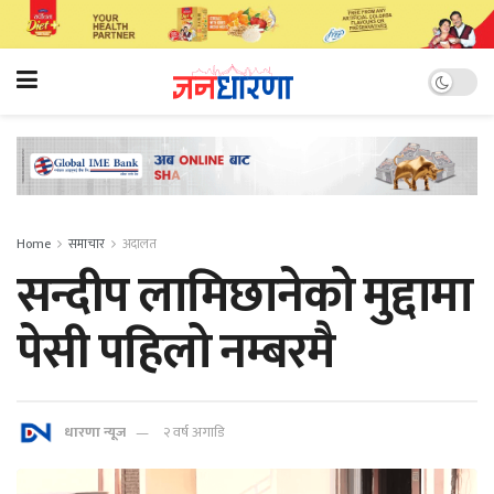
Home
समाचार
अदालत
सन्दीप लामिछानेको मुद्दामा
पेसी पहिलो नम्बरमै
धारणा न्यूज
२ वर्ष अगाडि