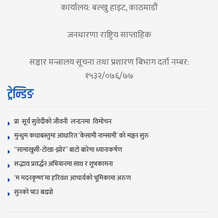
कार्यालय: बल्खु हाइट, काठमाडौं
जनधारणा राष्ट्रिय साप्ताहिक
सञ्चार मन्त्रालय सूचना तथा प्रशारण बिभाग दर्ता नम्बर:
१५३२/०७६/७७
ट्रेन्डिङ
प्रा सूर्य सुवेदीको जीवनी लन्डनमा विमोचन
मुन्धुम कथाबस्तुमा आधारित ‘केसामी नाम्सामी’ काे मञ्चन सुरु
“सामाखुसी-टोखा-झोर” बाटो बारेमा ध्यानाकर्षण
सद्भाव प्रवर्द्धन अभियानमा साथ र शुभकामना
‘म मदनकृष्ण’मा हरिवंश आचार्यको भूमिकामा अरुण
सुनकाे भाउ बढ्याे