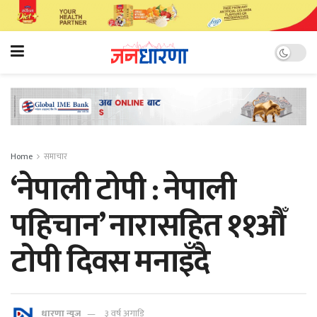
Home
समाचार
‘नेपाली टोपी : नेपाली
पहिचान’ नारासहित ११औँ
टाेपी दिवस मनाइँदै
धारणा न्यूज
३ वर्ष अगाडि