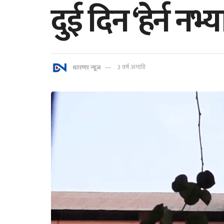
दुई दिन ‘हेर्न नभ
धारणा न्यूज
३ वर्ष अगाडि