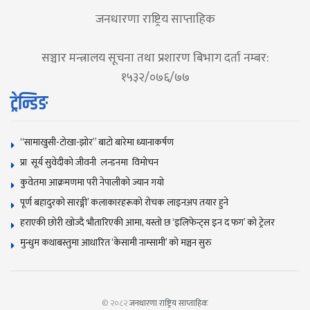
जनधारणा राष्ट्रिय साप्ताहिक
सञ्चार मन्त्रालय सूचना तथा प्रशारण बिभाग दर्ता नम्बर:
१५३२/०७६/७७
ट्रेन्डिङ
“सामाखुसी-टोखा-झोर” बाटो बारेमा ध्यानाकर्षण
प्रा सूर्य सुवेदीको जीवनी लन्डनमा विमोचन
कुवेतमा आक्रमणमा परी नेपालीको ज्यान गयाे
पूर्ण बहादुरको सारङ्गी’ कलाकारहरूको रोचक लाइनअप तयार हुने
हराएकी छोरी खोज्दै भौतारिएकी आमा, यस्तो छ ‘इलिफेन्ट्स इन द फग’ को ट्रेलर
मुन्धुम कथाबस्तुमा आधारित ‘केसामी नाम्सामी’ काे मञ्चन सुरु
© २०८२
जनधारणा राष्ट्रिय साप्ताहिक