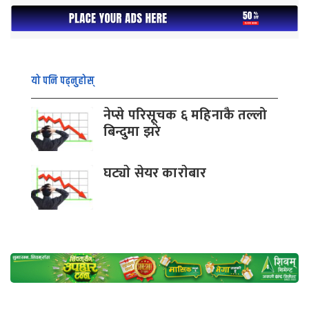
यो पनि पढ्नुहोस्
नेप्से परिसूचक ६ महिनाकै तल्लो
बिन्दुमा झरे
घट्याे सेयर काराेबार