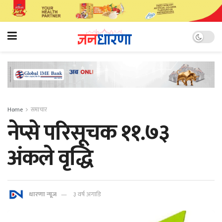
Home
समाचार
नेप्से परिसूचक ११.७३
अंकले वृद्धि
धारणा न्यूज
३ वर्ष अगाडि