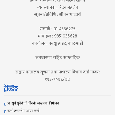
प्रवन्ध सम्पादक : राज्य लक्ष्मी शाक्य
ब्यवस्थापक : रिदेन महर्जन
सूचना/प्रविधि : श्रीमन भण्डारी
सम्पर्क : 01-4336275
मोबाइल : 9851035628
कार्यालय: बल्खु हाइट, काठमाडौं
जनधारणा राष्ट्रिय साप्ताहिक
सञ्चार मन्त्रालय सूचना तथा प्रशारण बिभाग दर्ता नम्बर:
१५३२/०७६/७७
ट्रेन्डिङ
प्रा सूर्य सुवेदीको जीवनी लन्डनमा विमोचन
खसी तस्करीमा आएन कमी