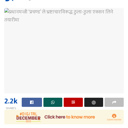
2.2k
SHARES