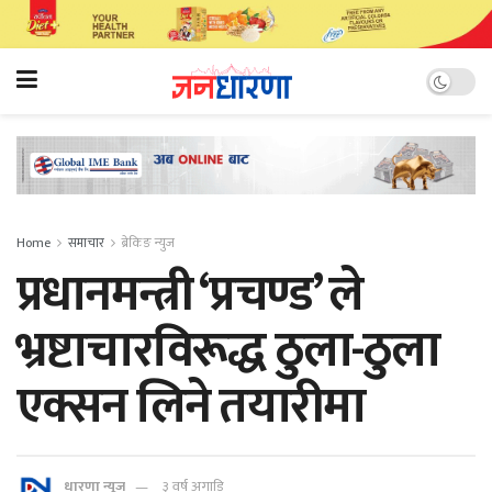
Home
समाचार
ब्रेकिङ न्युज
प्रधानमन्त्री ‘प्रचण्ड’ ले
भ्रष्टाचारविरूद्ध ठुला-ठुला
एक्सन लिने तयारीमा
धारणा न्यूज
३ वर्ष अगाडि