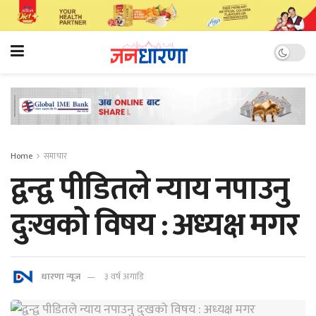
Home
समाचार
द्वन्द्व पीडितले न्याय नपाउनु
दुःखको विषय : अध्‍यक्ष मगर
धारणा न्यूज
३ वर्ष अगाडि