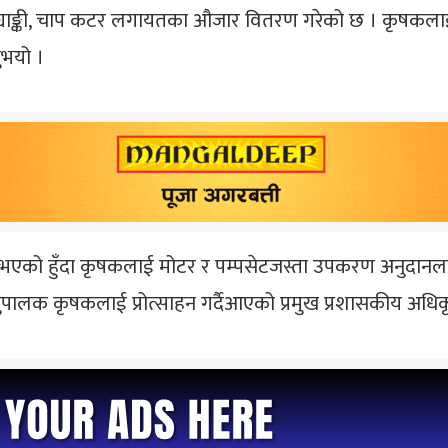
्रे–ट्याङ्की, चाप कटर लगायतका औजार वितरण गरेको छ । कृ
ुभयो ।
 भएको हुँदा कृषकलाई मोटर र पम्पसेटजस्ता उपकरण अनुदानला
े पशुपालक कृषकलाई प्रोत्साहन गर्दैआएको प्रमुख प्रशासकीय अधि